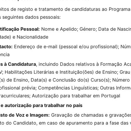
eitos de registo e tratamento de candidaturas ao Programa
s seguintes dados pessoais:
ificação Pessoal:
Nome e Apelido; Género; Data de Nasci
idade) e Nacionalidade
acto:
Endereço de e-mail (pessoal e/ou profissional); Núm
ência
os à Candidatura
, incluindo Dados relativos à Formação A
CV; Habilitações Literárias e Instituição(ões) de Ensino; Gr
(s) de Ensino, Data(s) e Conclusão do(s) Curso(s); Númer
ofissional prévia; Competências Linguísticas; Outras Infor
racurriculares; Autorização para trabalhar em Portugal
e autorização para trabalhar no país
sto de Voz e Imagem:
Gravação de chamadas e gravações
to do Candidato, em caso de apuramento para a fase das v