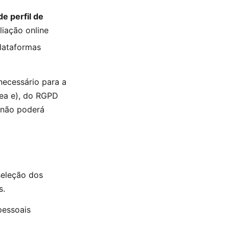
e perfil de
liação online
lataformas
necessário para a
ínea e), do RGPD
 não poderá
seleção dos
s.
pessoais