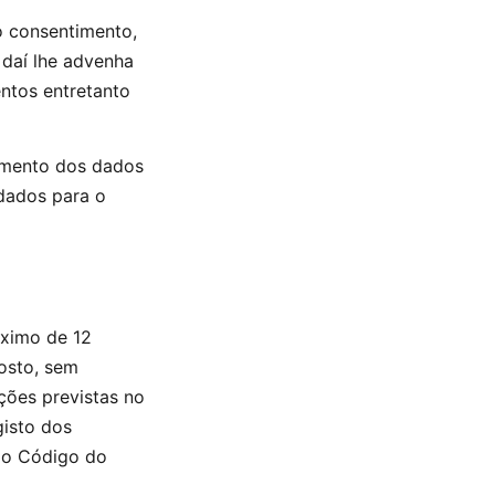
o consentimento,
 daí lhe advenha
ntos entretanto
tamento dos dados
 dados para o
áximo de 12
gosto, sem
ações previstas no
gisto dos
 do Código do