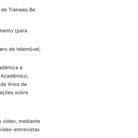
 de Trainees Be
mento (para
ero de telemóvel;
cadémica e
au Académico;
o de Anos de
mações sobre
 vídeo, mediante
ídeo-entrevistas