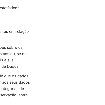
statísticos.
reitos em relação
ções sobre os
smos ou, se os
ós a sua
o de Dados.
 de que os dados
er aos seus dados
 categorias de
servação, entre