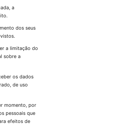
cada, a
ito.
gamento dos seus
vistos.
er a limitação do
l sobre a
eceber os dados
rado, de uso
uer momento, por
os pessoais que
ra efeitos de