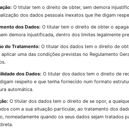
cação:
O titular tem o direito de obter, sem demora injustifi
ualização dos dados pessoais inexatos que lhe digam respe
amento dos Dados:
O titular tem o direito de obter o apa
em demora injustificada, dentro dos limites legalmente pre
ção do Tratamento:
O titular dos dados tem o direito de obt
e aplicar uma das condições previstas no Regulamento Gera
os.
bilidade dos Dados:
O titular dos dados tem o direito de r
 digam respeito e que tenha fornecido num formato estrutu
tura automática.
ção:
O titular dos dados tem o direito de se opor, a qualq
ados com a sua situação particular, ao tratamento dos dad
to, nomeadamente quando os seus dados sejam tratados pa
ireta.