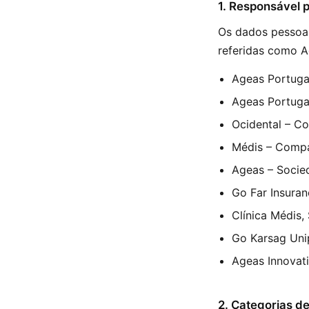
1. Responsável 
Os dados pessoai
referidas como A
Ageas Portuga
Ageas Portuga
Ocidental – C
Médis – Compa
Ageas – Socie
Go Far Insura
Clínica Médis,
Go Karsag Uni
Ageas Innovati
2. Categorias d