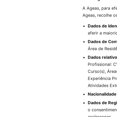
A Ageas, para ef
Ageas, recolhe o
Dados de Ident
aferir a maior
Dados de Cont
Área de Resid
Dados relativ
Profissional: 
Curso(s), Área
Experiência Pr
Atividades Ext
Nacionalidade 
Dados de Regi
o consentimen
assíncronas